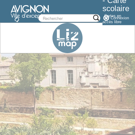
- Carte
scolaire
Cartes en
Connexion
accès libre